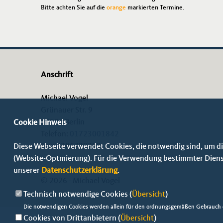
Bitte achten Sie auf die
orange
markierten Termine.
Anschrift
Michael Vogel
Grünauer Str. 9
12524 Berlin
Cookie Hinweis
Telefon:
01723001842
Fax: 0306729299
Diese Webseite verwendet Cookies, die notwendig sind, um di
(Website-Optmierung). Für die Verwendung bestimmter Dienste,
unserer
Datenschutzerklärung
.
© 2026 - Michael Vogel
Technisch notwendige Cookies (
Übersicht
)
Die notwendigen Cookies werden allein für den ordnungsgemäßen Gebrauch d
Cookies von Drittanbietern (
Übersicht
)