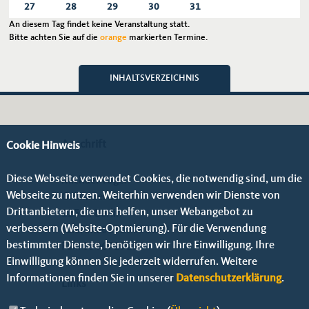
27
28
29
30
31
An diesem Tag findet keine Veranstaltung statt.
Bitte achten Sie auf die
orange
markierten Termine.
INHALTSVERZEICHNIS
Anschrift
Cookie Hinweis
Diese Webseite verwendet Cookies, die notwendig sind, um die
Michael Vogel
Webseite zu nutzen. Weiterhin verwenden wir Dienste von
Grünauer Str. 9
Drittanbietern, die uns helfen, unser Webangebot zu
12524 Berlin
verbessern (Website-Optmierung). Für die Verwendung
Telefon:
01723001842
bestimmter Dienste, benötigen wir Ihre Einwilligung. Ihre
Fax: 0306729299
Einwilligung können Sie jederzeit widerrufen. Weitere
Informationen finden Sie in unserer
Datenschutzerklärung
.
Links