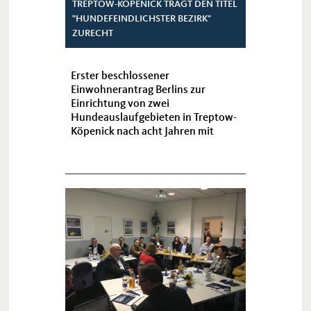
TREPTOW-KÖPENICK TRÄGT DEN TITEL
"HUNDEFEINDLICHSTER BEZIRK"
ZURECHT
Erster beschlossener
Einwohnerantrag Berlins zur
Einrichtung von zwei
Hundeauslaufgebieten in Treptow-
Köpenick nach acht Jahren mit
bestätigtem Schlussbericht
endgültig abgeschmettert!
Bezirksamt Treptow-Köpenick von
Berlin Abteilung für Bau...