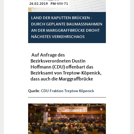
26.02.2019 PM-VIII-71
LAND DER KAPUTTEN BRÜCKEN -
DURCH GEPLANTE BAUMASSNAHMEN A
N DER MARGGRAFFBRÜCKE DROHT N
ÄCHSTES VERKEHRSCHAOS
Auf Anfrage des
Bezirksverordneten Dustin
Hoffmann (CDU) offenbart das
Bezirksamt von Treptow-Köpenick,
dass auch die Marggraffbrücke
dringend sanierungsbedürftig ist
und deshalb ein Ersatzneubau ab
Quelle:
CDU Fraktion Treptow Köpenick
2021 geplant ist.