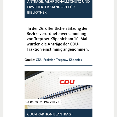
ANTRÄGE: MEHR SCHALLSCHUTZ UND
ERWEITERTER STANDORT FÜR
BIBLIOTHEK
In der 26. öffentlichen Sitzung der
Bezirksverordnetenversammlung
von Treptow-Köpenick am 16. Mai
wurden die Anträge der CDU-
Fraktion einstimmig angenommen,
die mit Nachdruck eine Empfehlung
an das Bezirksamt aussprechen,
Quelle:
CDU Fraktion Treptow Köpenick
sich für mehr Schallsc...
08.05.2019 PM-VIII-75
CDU-FRAKTION BEANTRAGT: