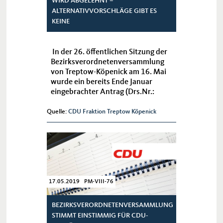
IRD ABGELEHNT – A
LTERNATIVVORSCHLÄGE GIBT ES K
EINE
In der 26. öffentlichen Sitzung der
Bezirksverordnetenversammlung
von Treptow-Köpenick am 16. Mai
wurde ein bereits Ende Januar
eingebrachter Antrag (Drs.Nr.:
VIII/0683) des CDU-
Bezirksverordneten Ralph Korbus
Quelle:
CDU Fraktion Treptow Köpenick
mehrheitlich abgelehnt. Ralph
Korbus schlug ...
17.05.2019 PM-VIII-76
BEZIRKSVERORDNETENVERSAMMLUNG
STIMMT EINSTIMMIG FÜR CDU-