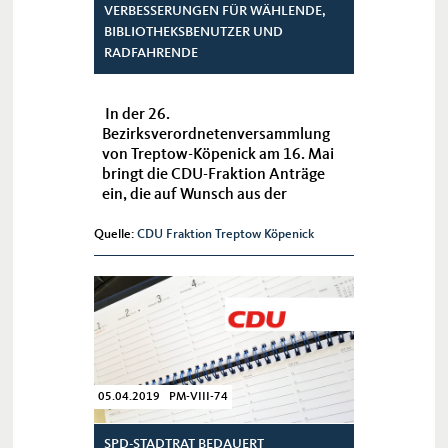
VERBESSERUNGEN FÜR WÄHLENDE,
BIBLIOTHEKSBENUTZER UND
RADFAHRENDE
In der 26.
Bezirksverordnetenversammlung
von Treptow-Köpenick am 16. Mai
bringt die CDU-Fraktion Anträge
ein, die auf Wunsch aus der
Bevölkerung Verbesserungen
herbeiführen sollen.
Quelle:
CDU Fraktion Treptow Köpenick
05.04.2019 PM-VIII-74
SPD-STADTRAT BEDAUERT