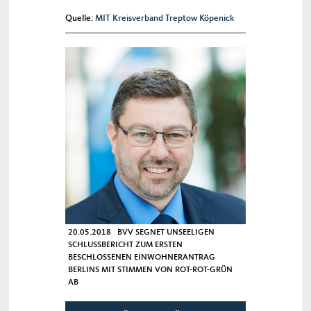
steigern. Aber wie geht es richtig?
Cocktails mixen kann man lernen.
Quelle:
MIT Kreisverband Treptow Köpenick
20.05.2018 BVV SEGNET UNSEELIGEN
SCHLUSSBERICHT ZUM ERSTEN
BESCHLOSSENEN EINWOHNERANTRAG
BERLINS MIT STIMMEN VON ROT-ROT-GRÜN
AB