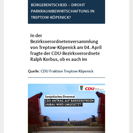
BÜRGERENTSCHEID – DROHT
PARKRAUMBEWIRTSCHAFTUNG IN
TREPTOW-KÖPENICK?
In der
Bezirksverordnetenversammlung
von Treptow-Köpenick am 04. April
fragte der CDU-Bezirksverordnete
Ralph Korbus, ob es auch im
Bezirksamt von Treptow-Köpenick
Pläne für die Einführung neuer
Quelle:
CDU Fraktion Treptow Köpenick
Gebiete mit einer
Parkraumbewirtschaftung gib...