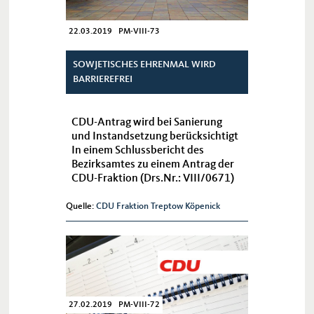
22.03.2019 PM-VIII-73
SOWJETISCHES EHRENMAL WIRD
BARRIEREFREI
CDU-Antrag wird bei Sanierung
und Instandsetzung berücksichtigt
In einem Schlussbericht des
Bezirksamtes zu einem Antrag der
CDU-Fraktion (Drs.Nr.: VIII/0671)
wird aufgeführt, welche
Maßnahmen neben einer
Quelle:
CDU Fraktion Treptow Köpenick
Grundinstandsetzung am
Sowjetischen Ehrenmal...
27.02.2019 PM-VIII-72