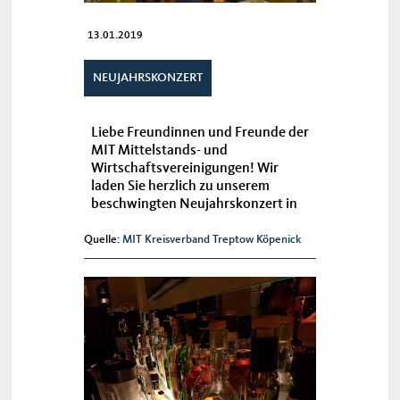
13.01.2019
NEUJAHRSKONZERT
Liebe Freundinnen und Freunde der
MIT Mittelstands- und
Wirtschaftsvereinigungen! Wir
laden Sie herzlich zu unserem
beschwingten Neujahrskonzert in
das Gemeinschaftshaus
Lichtenrade ein. Lassen Sie sich
Quelle:
MIT Kreisverband Treptow Köpenick
inspirieren von den musikalischen
Impressione...