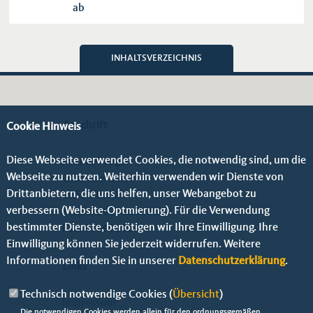
ab
INHALTSVERZEICHNIS
Anschrift
Cookie Hinweis
Diese Webseite verwendet Cookies, die notwendig sind, um die
Michael Vogel
Webseite zu nutzen. Weiterhin verwenden wir Dienste von
Grünauer Str. 9
Drittanbietern, die uns helfen, unser Webangebot zu
12524 Berlin
verbessern (Website-Optmierung). Für die Verwendung
Telefon:
01723001842
bestimmter Dienste, benötigen wir Ihre Einwilligung. Ihre
Fax: 0306729299
Einwilligung können Sie jederzeit widerrufen. Weitere
Informationen finden Sie in unserer
Datenschutzerklärung
.
Links
Technisch notwendige Cookies (
Übersicht
)
Impressum
Die notwendigen Cookies werden allein für den ordnungsgemäßen